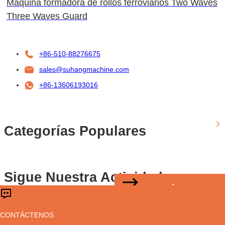
Máquina formadora de rollos ferroviarios Two Waves
Three Waves Guard
+86-510-88276675
sales@suhangmachine.com
+86-13606193016
Categorías Populares
Sigue Nuestra Actividad
CONTÁCTENOS
Derechos de autor © Sussman Machinery(Wuxi)Co.,Ltd
CONTÁCTENOS