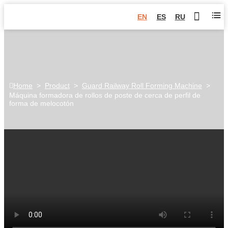
EN
ES
RU
Home
>
Product
>
Guard Railway Roll Forming Machine
>
Máquina formadora de rollos de poste de cerca de perfil de
forma de melocotón