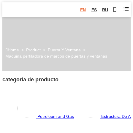
EN
ES
RU
Home
>
Product
>
Puerta Y Ventana
>
Máquina perfiladora de marcos de puertas y ventanas
categoria de producto
Petroleum and Gas
Estructura De Ac