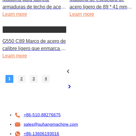
armaduras de techo de acero
acero ligero de 89 * 41 mm
de calibre ligero
Learn more
para casa de campo
Learn more
G550 C89 Marco de acero de
calibre ligero que enmarca la
máquina formadora de rollos
Learn more
1
2
3
4
+86-510-88276675
sales@suhangmachine.com
+86-13606193016