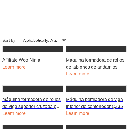
Sort by:
Affiliate Woo Ninja
Máquina formadora de rollos
Learn more
de tablones de andamios
Learn more
máquina formadora de rollos
Máquina perfiladora de viga
de viga superior cruzada para
inferior de contenedor Q235
casa contenedor de 3 mm de
Learn more
Learn more
espesor