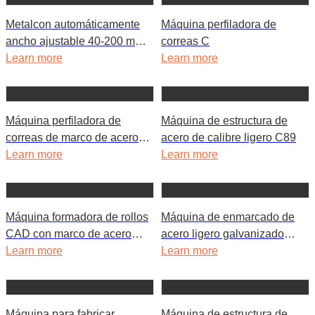
Metalcon automáticamente
Máquina perfiladora de
ancho ajustable 40-200 mm
correas C
Stud Track Drywall Roll
Learn more
Learn more
Forming Machine
Máquina perfiladora de
Máquina de estructura de
correas de marco de acero
acero de calibre ligero C89
intercambiable CZ
Learn more
Learn more
Máquina formadora de rollos
Máquina de enmarcado de
CAD con marco de acero
acero ligero galvanizado
ligero C140
Learn more
G550 con vértice
Learn more
Máquina para fabricar
Máquina de estructura de