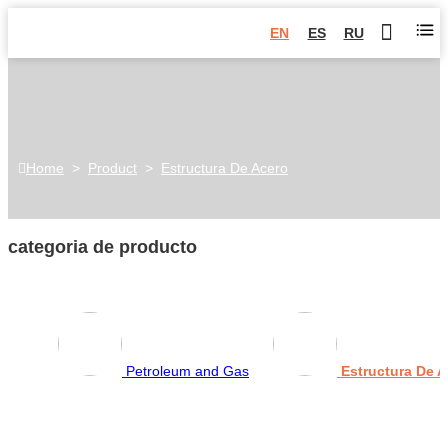
EN
ES
RU
Home
>
Product
>
Estructura De Acero
categoria de producto
Petroleum and Gas
Estructura De 