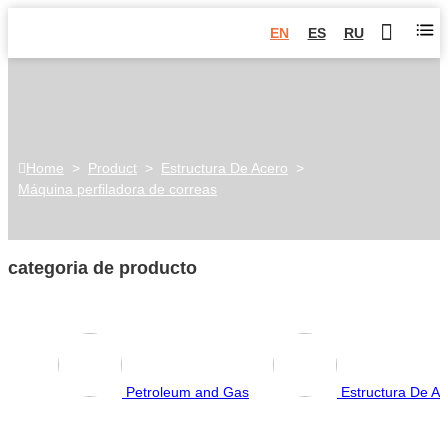
EN
ES
RU
Home
>
Product
>
Estructura De Acero
>
Máquina perfiladora de correas
categoria de producto
Petroleum and Gas
Estructura De Ac