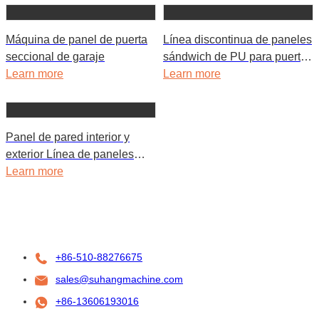
Máquina de panel de puerta
Línea discontinua de paneles
seccional de garaje
sándwich de PU para puertas
Learn more
de garaje seccionales
Learn more
Panel de pared interior y
exterior Línea de paneles
sándwich PU
Learn more
+86-510-88276675
sales@suhangmachine.com
+86-13606193016