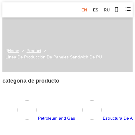
EN
ES
RU
Home
>
Product
>
Línea De Producción De Paneles Sándwich De PU
categoria de producto
Petroleum and Gas
Estructura De Ac