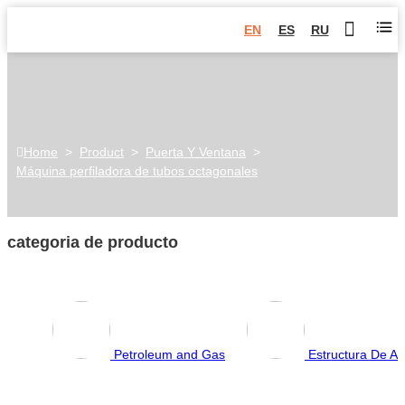
EN
ES
RU
Home
>
Product
>
Puerta Y Ventana
>
Máquina perfiladora de tubos octagonales
categoria de producto
Petroleum and Gas
Estructura De Ac