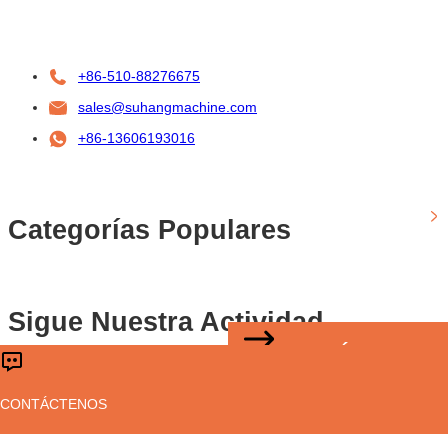
+86-510-88276675
sales@suhangmachine.com
+86-13606193016
Categorías Populares
Sigue Nuestra Actividad
CONTÁCTENOS
Derechos de autor © Sussman Machinery(Wuxi)Co.,Ltd
CONTÁCTENOS