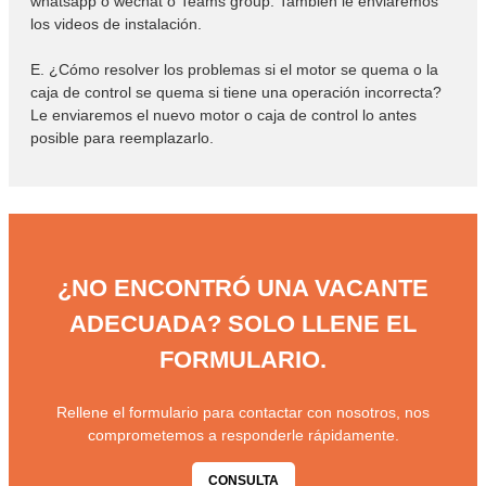
whatsapp o wechat o Teams group. También le enviaremos
los videos de instalación.
E. ¿Cómo resolver los problemas si el motor se quema o la
caja de control se quema si tiene una operación incorrecta?
Le enviaremos el nuevo motor o caja de control lo antes
posible para reemplazarlo.
¿NO ENCONTRÓ UNA VACANTE
ADECUADA? SOLO LLENE EL
FORMULARIO.
Rellene el formulario para contactar con nosotros, nos
comprometemos a responderle rápidamente.
CONSULTA